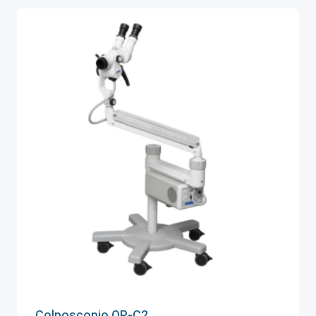
Colposcopio OP-C2