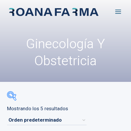
Saltar
al
contenido
Ginecología Y
Obstetricia
Mostrando los 5 resultados