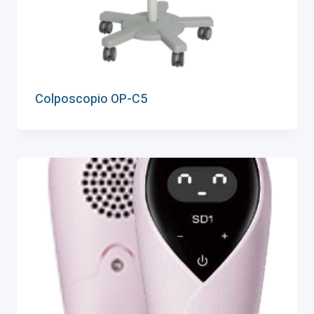
Colposcopio OP-C5